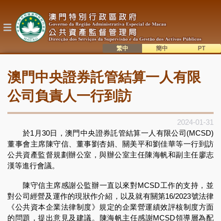
移
至
主
內
容
繁中
簡中
主
語系切換
澳門中央證券託管結算一人有限
目
錄
公司負責人一行到訪
2024-01-31
於1月30日，澳門中央證券託管結算一人有限公司(MCSD)
董事會主席陳守信、董事劉杏娟、關美平和劉佳華等一行到訪
公共資產監督規劃辦公室，與辦公室主任陳海帆和副主任廖志
漢等進行會議。
陳守信主席感謝公監辦一直以來對MCSD工作的支持，並
對公司經營及運作的現狀作介紹，以及就有關第16/2023號法律
《公共資本企業法律制度》規定的企業營運績效評核制度方面
的問題，提出意見及建議。陳海帆主任感謝MCSD領導層為配