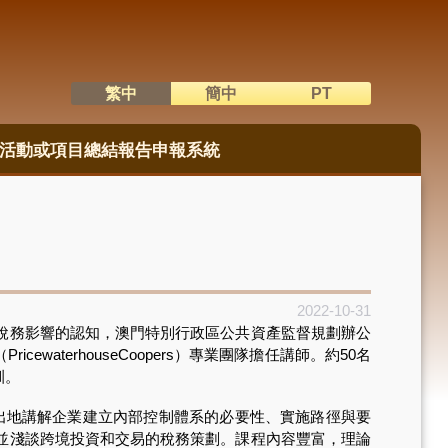
繁中
簡中
PT
語系切換
活動或項目總結報告申報系統
2022-10-31
稅務影響的認知，澳門特別行政區公共資產監督規劃辦公
aterhouseCoopers）專業團隊擔任講師。約50名
訓。
出地講解企業建立內部控制體系的必要性、實施路徑與要
並淺談跨境投資和交易的稅務策劃。課程內容豐富，理論