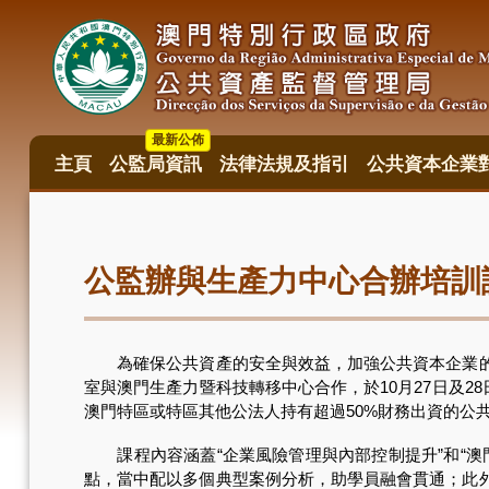
移
至
主
內
容
最新公佈
主頁
公監局資訊
法律法規及指引
公共資本企業
主
目
錄
公監辦與生產力中心合辦培訓
為確保公共資產的安全與效益，加強公共資本企業的合
室與澳門生產力暨科技轉移中心合作，於10月27日及28日舉
澳門特區或特區其他公法人持有超過50%財務出資的公
課程內容涵蓋“企業風險管理與內部控制提升”和“澳
點，當中配以多個典型案例分析，助學員融會貫通；此