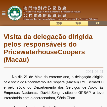
Passar
para
o
conteúdo
principal
繁中
簡中
主
語系切換
Visita da delegação dirigida
目
pelos responsáveis do
錄
PricewaterhouseCoopers
(Macau)
2021-05-21
No dia 21 de Maio do corrente ano, a delegação dirigida
pelo sócio do PricewaterhouseCoopers (Macau) Ltd., Bernard Li
e pelo sócio do Departamento dos Serviços de Apoio às
Empresas Nacionais, David Song, visitou o GPSAP e teve
intercâmbio com a coordenadora, Sónia Chan.