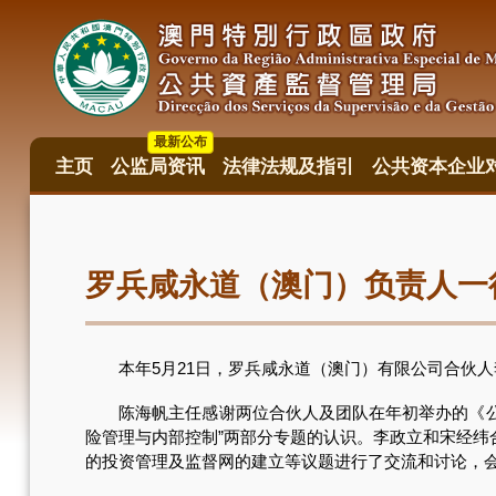
跳
转
到
主
要
内
最新公布
容
主页
公监局资讯
法律法规及指引
公共资本企业
主
目
錄
罗兵咸永道（澳门）负责人一
本年5月21日，罗兵咸永道（澳门）有限公司合伙人
陈海帆主任感谢两位合伙人及团队在年初举办的《公共
险管理与内部控制”两部分专题的认识。李政立和宋经
的投资管理及监督网的建立等议题进行了交流和讨论，