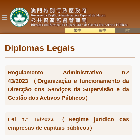
Passar
para
o
conteúdo
principal
繁中
簡中
主
語系切換
Diplomas Legais
目
錄
Regulamento Administrativo n.º
43/2023 （Organização e funcionamento da
Direcção dos Serviços da Supervisão e da
Gestão dos Activos Públicos）
Lei n.º 16/2023 （Regime jurídico das
empresas de capitais públicos）