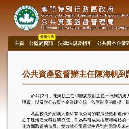
移
至
主
內
容
最新公佈
主頁
公監局資訊
法律法規及指引
公共資本企業
主
目
錄
公共資產監督辦主任陳海帆到
於4月2日，陳海帆主任和廖志漢副主任一行到訪澳大
職責，以及對公共資本企業建立統一監管制度的目標。
葛副校長介紹澳大創科有限公司的發展歷史和運作情況
立了珠海澳大科技研究院，作為科研成果推廣和轉移的
化方面取得的進展。雙方就公司運營中遇到的困難及未