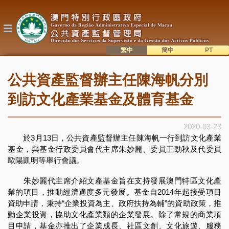
移
至
主
內
容
繁中
簡中
主
語系切換
公共資產監督辦主任陳海帆分別
目
錄
到訪文化產業基金及體育基金
2020-03-23
於3月13日，公共資產監督辦主任陳海帆一行到訪文化產業
基金，與基金行政委員會代主席朱妙麗、委員王勁秋及代委員
歐陽凱明等舉行會議。
朱妙麗代主席介紹文產基金旨在支持發展澳門特區文化產
業的項目，推動經濟適度多元發展。基金自2014年起接受項目
資助申請，秉持“企業投資為主、政府扶持為輔”的資助政策，推
動企業投資，協助文化產業類的企業發展。除了常規的商業項
目申請，基金亦推出了企業成長、社區文創、文化旅遊、服務