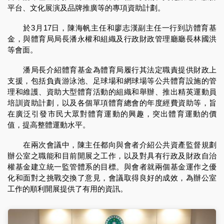
平台、文化展演及品牌推廣等的專項資助計劃。
於3月17日，陳海帆主任和廖志漢副主任一行到訪體育基
金，與體育局局長潘永權和組織及行政財政管理廳廳長林國洪
等會面。
潘局長介紹體育基金為體育局履行其法定職責提供財政上
支援，包括負責游泳池、足球場和網球場等公共體育設施的管
理和維護、資助大型體育活動的組織和舉辦、推出精英運動員
培訓資助計劃，以及各個單項體育總會的年度經費資助等，旨
在廣泛引發市民大眾對體育運動的興趣，突出體育運動的價
值，提高整體運動水平。
在兩次會議中，陳主任都向與會者介紹公共資產監督規劃
辦公室之職能和目前開展之工作，以及對具有行政及財政自治
權基金建立統一監管體系的目標。與會者就兩個基金運作之優
化和面對之挑戰交換了意見，會議取得良好的成效，為辦公室
工作的順利開展提供了有用的資訊。