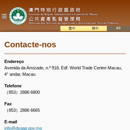
Passar
para
o
conteúdo
principal
繁中
簡中
主
語系切換
Contacte-nos
目
錄
Endereço
Avenida da Amizade, n.º 918, Edf. World Trade Centre Macau,
4° andar, Macau
Telefone
（853）2886 6800
Fax
（853）2886 6665
E-mail
info@dsgap.gov.mo