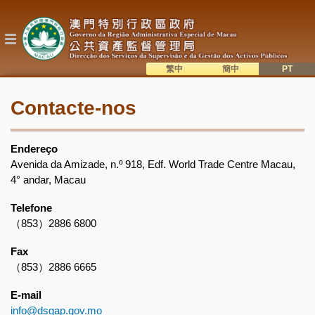
Passar
para
o
conteúdo
principal
繁中
簡中
主
語系切換
Contacte-nos
目
錄
Endereço
Avenida da Amizade, n.º 918, Edf. World Trade Centre Macau,
4° andar, Macau
Telefone
（853）2886 6800
Fax
（853）2886 6665
E-mail
info@dsgap.gov.mo