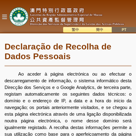
Passar
para
o
conteúdo
principal
繁中
簡中
主
語系切換
Declaração de Recolha de
目
Dados Pessoais
錄
Ao aceder à página electrónica ou ao efectuar o
descarregamento de informação, o sistema informático desta
Direcção dos Serviços e o Google Analytics, de terceira parte,
registam automaticamente os seguintes dados técnicos: o
domínio e o endereço de IP, a data e a hora do início da
navegação; os portais anteriormente visitados, e se chegou a
esta página electrónica através de uma ligação disponibilizada
noutra página electrónica, o nome desse domínio será
igualmente registado. A recolha destas informações permite a
sua utilização como base para o aperfeiçoamento da página