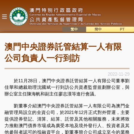
移
至
主
內
容
繁中
簡中
主
語系切換
澳門中央證券託管結算一人有限
目
錄
公司負責人一行到訪
2022-11-29
於11月28日，澳門中央證券託管結算一人有限公司董事劉
佳華和總裁助理沈國斌一行到訪公共資產監督規劃辦公室，與
辦公室主任陳海帆和副主任廖志漢等進行會議。
劉董事介紹澳門中央證券託管結算一人有限公司為澳門金
融管理局設立的全資公司，於2021年12月正式對外營運，主要
提供證券登記、清算、結算、託管及其他相關服務，未來將致
力推動澳門債券市場成為廣受本地及境外發行人、投資者及其
他參與者認可的投融資平台，劉董事簡介公司成立至今的業務