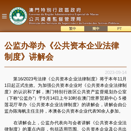
跳
转
到
主
要
内
繁中
簡中
主
容
語系切換
公监办举办《公共资本企业法律
目
錄
制度》讲解会
2023-09-14
第16/2023号法律《公共资本企业法律制度》将于本年11月
1日起正式生效。为加强公共资本企业对《公共资本企业法律制
度》的认识和了解，澳门特别行政区公共资产监督规划办公室
（下称“公监办”）于9月14日上午10时在澳门世界贸易中心 5 楼
莲花厅举办《公共资本企业法律制度》的讲解会，讲解会由公
监办陈海帆主任主持，本澳各公共资本企业代表90余人参加。
在讲解会上，公监办代表向与会者讲解《公共资本企业法
律制度》的重点内容，包括适用范围、公共资本企业及公共出