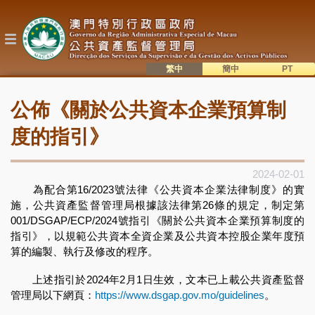
移
至
主
內
容
繁中
簡中
主
語系切換
公佈《關於公共資本企業預算制
目
錄
度的指引》
2024-02-01
為配合第16/2023號法律《公共資本企業法律制度》的實
施，公共資產監督管理局根據該法律第26條的規定，制定第
001/DSGAP/ECP/2024號指引《關於公共資本企業預算制度的
指引》，以規範公共資本全資企業及公共資本控股企業年度預
算的編製、執行及修改的程序。
上述指引於2024年2月1日生效，文本已上載公共資產監督
管理局以下網頁：
https://www.dsgap.gov.mo/guidelines
。