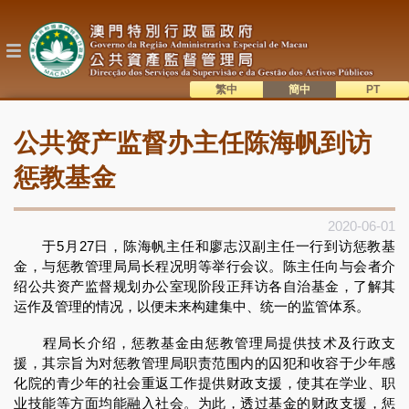
跳
转
到
主
要
内
繁中
簡中
主
容
語系切換
公共资产监督办主任陈海帆到访
目
錄
惩教基金
2020-06-01
于5月27日，陈海帆主任和廖志汉副主任一行到访惩教基
金，与惩教管理局局长程况明等举行会议。陈主任向与会者介
绍公共资产监督规划办公室现阶段正拜访各自治基金，了解其
运作及管理的情况，以便未来构建集中、统一的监管体系。
程局长介绍，惩教基金由惩教管理局提供技术及行政支
援，其宗旨为对惩教管理局职责范围内的囚犯和收容于少年感
化院的青少年的社会重返工作提供财政支援，使其在学业、职
业技能等方面均能融入社会。为此，透过基金的财政支援，惩