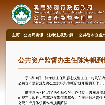
跳
转
到
主
要
内
容
主页
公监局资讯
法律法规及指引
公共资本企业
主
目
錄
公共资产监督办主任陈海帆到
于5月20日，陈海帆主任和廖志汉副主任一行到访汽
公共资产监督规划办公室的职能和现阶段开展的工作，
陈主席分别介绍了两个基金的运作情况。汽车及航海保障
的规定，改称为汽车及航海保障基金。在无法知悉责任
之死亡或身体侵害作出损害赔偿。