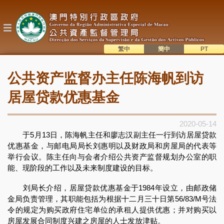
跳
转
到
主
要
内
繁中
簡中
主
容
語系切換
公共资产监督办主任陈海帆到访
目
錄
居屋贷款优惠基金
2020-05-14
于5月13日，陈海帆主任和廖志汉副主任一行到访居屋贷款
优惠基金，与邮电局局长刘惠明以及财政局和房屋局的代表等
举行会议。陈主任向与会者介绍公共资产监督规划办公室的职
能、现阶段的工作以及未来制度建设的目标。
刘局长介绍，居屋贷款优惠基金于1984年设立，由邮政储
金局负责管理，其职能包括为根据十二月三十日第56/83/M号法
令的规定为购买政府住宅单位的承租人提供优惠；并对购买以
房屋发展合同制度兴建之房屋的人士发放津贴。