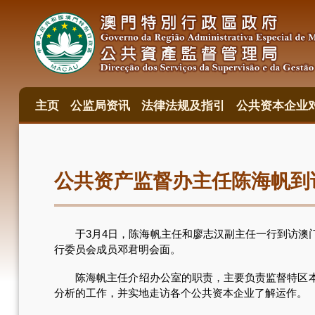
跳
转
到
主
要
内
容
主页
公监局资讯
法律法规及指引
公共资本企业
主
目
錄
公共资产监督办主任陈海帆到
于3月4日，陈海帆主任和廖志汉副主任一行到访澳门
行委员会成员邓君明会面。
陈海帆主任介绍办公室的职责，主要负责监督特区本身
分析的工作，并实地走访各个公共资本企业了解运作。