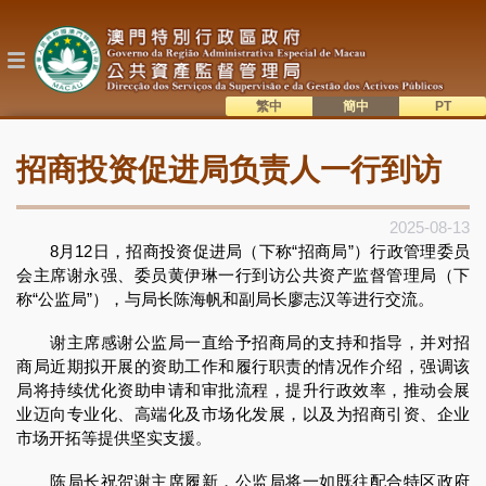
跳
转
到
主
要
内
繁中
簡中
主
容
語系切換
招商投资促进局负责人一行到访
目
錄
2025-08-13
8月12日，招商投资促进局（下称“招商局”）行政管理委员
会主席谢永强、委员黄伊琳一行到访公共资产监督管理局（下
称“公监局”），与局长陈海帆和副局长廖志汉等进行交流。
谢主席感谢公监局一直给予招商局的支持和指导，并对招
商局近期拟开展的资助工作和履行职责的情况作介绍，强调该
局将持续优化资助申请和审批流程，提升行政效率，推动会展
业迈向专业化、高端化及市场化发展，以及为招商引资、企业
市场开拓等提供坚实支援。
陈局长祝贺谢主席履新，公监局将一如既往配合特区政府