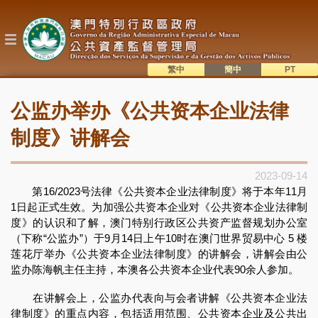
跳
转
到
主
要
内
繁中
簡中
主
容
語系切換
公监办举办《公共资本企业法律
目
錄
制度》讲解会
2023-09-14
第16/2023号法律《公共资本企业法律制度》将于本年11月
1日起正式生效。为加强公共资本企业对《公共资本企业法律制
度》的认识和了解，澳门特别行政区公共资产监督规划办公室
（下称“公监办”）于9月14日上午10时在澳门世界贸易中心 5 楼
莲花厅举办《公共资本企业法律制度》的讲解会，讲解会由公
监办陈海帆主任主持，本澳各公共资本企业代表90余人参加。
在讲解会上，公监办代表向与会者讲解《公共资本企业法
律制度》的重点内容，包括适用范围、公共资本企业及公共出