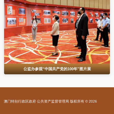
公监办参观“中国共产党的100年”图片展
澳门特别行政区政府 公共资产监督管理局 版权所有 © 2026