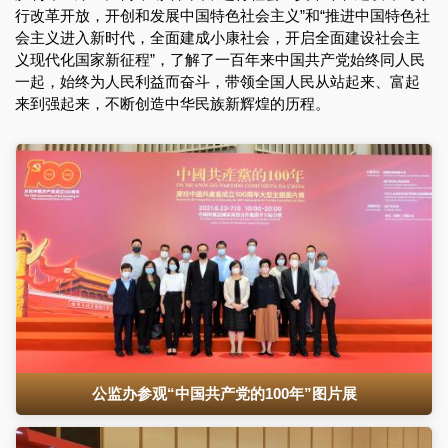
行改革开放，开创和发展中国特色社会主义”和“推进中国特色社
会主义进入新时代，全面建成小康社会，开启全面建设社会主
义现代化国家新征程”，了解了一百年来中国共产党始终同人民
一起，始终为人民利益而奋斗，带领全国人民从站起来、富起
来到强起来，不断创造中华民族新辉煌的历程。
公监办参观“中国共产党的100年”图片展