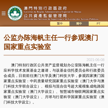
跳
转
到
主
要
内
繁中
簡中
主
容
語系切換
公监办陈海帆主任一行参观澳门
目
錄
国家重点实验室
2021-06-08
澳门特别行政区公共资产监督规划办公室陈海帆主任一行
应科学技术发展基金之邀请，与该基金信托委员会和行政委员
会成员，日前前往澳门大学及澳门科技大学，参观四家澳门国
家重点实验室：中药质量研究国家重点实验室（澳门大学与澳
门科技大学联合设立）、模拟与混合信号超大规模集成电路国
家重点实验室（澳门大学设立）、智慧城市物联网国家重点实
验室（澳门大学设立）、月球与行星科学国家重点实验室（澳
门科技大学设立）。