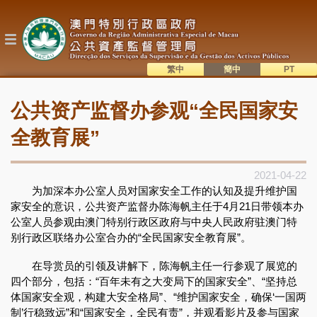
跳
转
到
主
要
内
繁中
簡中
主
容
語系切換
公共资产监督办参观“全民国家安
目
錄
全教育展”
2021-04-22
为加深本办公室人员对国家安全工作的认知及提升维护国
家安全的意识，公共资产监督办陈海帆主任于4月21日带领本办
公室人员参观由澳门特别行政区政府与中央人民政府驻澳门特
别行政区联络办公室合办的“全民国家安全教育展”。
在导赏员的引领及讲解下，陈海帆主任一行参观了展览的
四个部分，包括：“百年未有之大变局下的国家安全”、“坚持总
体国家安全观，构建大安全格局”、“维护国家安全，确保‘一国两
制’行稳致远”和“国家安全，全民有责”，并观看影片及参与国家