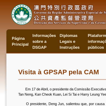
Passar
para
o
conteúdo
principal
Informações
Diplomas
Plataform
主
Página
sobre a
Legais e
informaçõ
目
Principal
錄
DSGAP
Instruções
públicos
Visita à GPSAP pela CAM
Em 17 de Abril, o presidente da Comissão Executiva d
Tan Neng, Kan Cheok Kuan, Lei Si Tai e Harry Leung Y
O presidente, Deng Jun, salientou que, por causa da