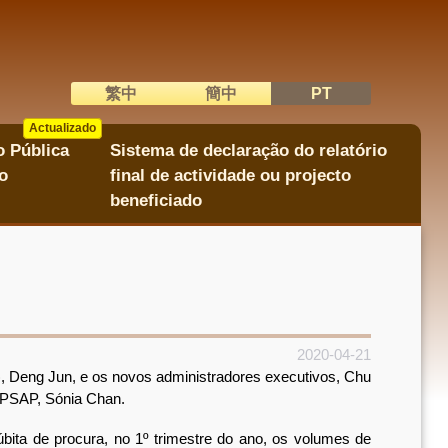
繁中
簡中
PT
語系切換
Actualizado
Actualizado
o Pública
Sistema de declaração do relatório
o
final de actividade ou projecto
beneficiado
2020-04-21
 Deng Jun, e os novos administradores executivos, Chu
GPSAP, Sónia Chan.
ta de procura, no 1º trimestre do ano, os volumes de