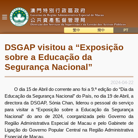
Passar
para
o
conteúdo
principal
繁中
簡中
主
語系切換
DSGAP visitou a “Exposição
目
sobre a Educação da
錄
Segurança Nacional”
2024-04-22
O dia 15 de Abril do corrente ano foi a 9.ª edição do “Dia da
Educação da Segurança Nacional” do País, no dia 19 de Abril, a
directora da DSGAP, Sónia Chan, liderou o pessoal do serviço
para visitar a “Exposição sobre a Educação da Segurança
Nacional” do ano de 2024, coorganizada pelo Governo da
Região Administrativa Especial de Macau e pelo Gabinete de
Ligação do Governo Popular Central na Região Administrativa
Especial de Macau.