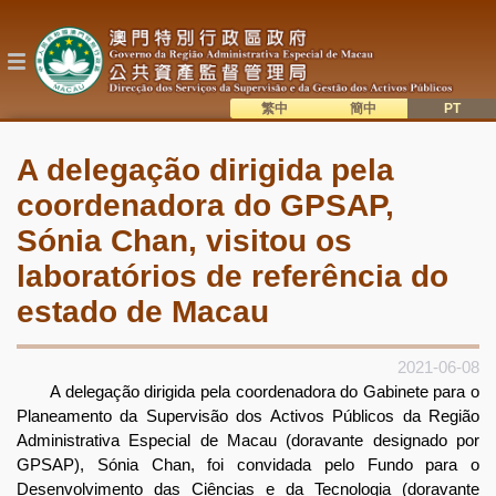
Passar
para
o
conteúdo
principal
繁中
簡中
主
語系切換
A delegação dirigida pela
目
coordenadora do GPSAP,
錄
Sónia Chan, visitou os
laboratórios de referência do
estado de Macau
2021-06-08
A delegação dirigida pela coordenadora do Gabinete para o
Planeamento da Supervisão dos Activos Públicos da Região
Administrativa Especial de Macau (doravante designado por
GPSAP), Sónia Chan, foi convidada pelo Fundo para o
Desenvolvimento das Ciências e da Tecnologia (doravante