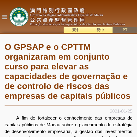
Passar
para
o
conteúdo
principal
繁中
簡中
主
語系切換
O GPSAP e o CPTTM
目
organizaram em conjunto
錄
curso para elevar as
capacidades de governação e
de controlo de riscos das
empresas de capitais públicos
2021-01-25
A fim de fortalecer o conhecimento das empresas de
capitais públicos de Macau sobre o planeamento de estratégia
de desenvolvimento empresarial, a gestão dos investimentos