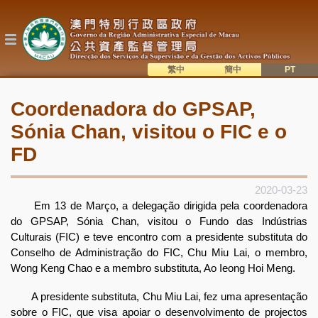
Passar
para
o
conteúdo
principal
繁中
簡中
主
語系切換
Coordenadora do GPSAP,
目
Sónia Chan, visitou o FIC e o
錄
FD
2020-03-23
Em 13 de Março, a delegação dirigida pela coordenadora
do GPSAP, Sónia Chan, visitou o Fundo das Indústrias
Culturais (FIC) e teve encontro com a presidente substituta do
Conselho de Administração do FIC, Chu Miu Lai, o membro,
Wong Keng Chao e a membro substituta, Ao Ieong Hoi Meng.
A presidente substituta, Chu Miu Lai, fez uma apresentação
sobre o FIC, que visa apoiar o desenvolvimento de projectos