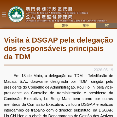
Passar
para
o
conteúdo
principal
繁中
簡中
主
語系切換
Visita à DSGAP pela delegação
目
dos responsáveis principais
錄
da TDM
2026-05-19
Em 18 de Maio, a delegação da TDM - Teledifusão de
Macau, S.A., doravante designada por TDM, dirigida pelo
presidente do Conselho de Administração, Kou Hoi In, pela vice-
presidente do Conselho de Administração e presidente da
Comissão Executiva, Lo Song Man, bem como por outros
membros da Comissão Executiva, visitou a DSGAP e realizou
intercâmbio de trabalho com o director, substituto, da DSGAP,
Lio Chi Hon e o chefe do Departamento de Gestão dos Activos