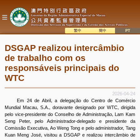
Passar
para
o
conteúdo
principal
繁中
簡中
主
語系切換
DSGAP realizou intercâmbio
目
de trabalho com os
錄
responsáveis principais do
WTC
2026-04-24
Em 24 de Abril, a delegação do Centro de Comércio
Mundial Macau, S.A., doravante designado por WTC, dirigida
pelo vice-presidente do Conselho de Administração, Lam Kam
Seng Peter, pelo Administrador-delegado e presidente da
Comissão Executiva, Ao Weng Tong e pelo administrador, Tang
Kuan Meng José, visitou a DSGAP e realizou intercâmbio de