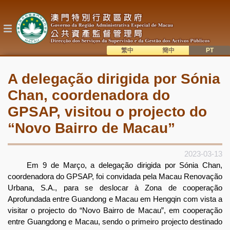
Passar
para
o
conteúdo
principal
繁中
簡中
主
語系切換
A delegação dirigida por Sónia
目
Chan, coordenadora do
錄
GPSAP, visitou o projecto do
“Novo Bairro de Macau”
2023-03-13
Em 9 de Março, a delegação dirigida por Sónia Chan,
coordenadora do GPSAP, foi convidada pela Macau Renovação
Urbana, S.A., para se deslocar à Zona de cooperação
Aprofundada entre Guandong e Macau em Hengqin com vista a
visitar o projecto do “Novo Bairro de Macau”, em cooperação
entre Guangdong e Macau, sendo o primeiro projecto destinado