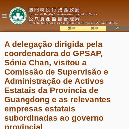
Passar
para
o
conteúdo
principal
繁中
簡中
主
語系切換
A delegação dirigida pela
目
coordenadora do GPSAP,
錄
Sónia Chan, visitou a
Comissão de Supervisão e
Administração de Activos
Estatais da Província de
Guangdong e as relevantes
empresas estatais
subordinadas ao governo
provincial