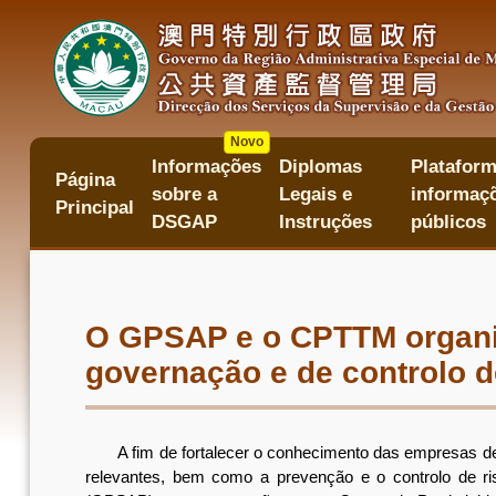
Passar
para
o
conteúdo
principal
Novo
Informações
Diplomas
Plataform
主
Página
sobre a
Legais e
informaçõ
目
Principal
錄
DSGAP
Instruções
públicos
O GPSAP e o CPTTM organiz
governação e de controlo d
A fim de fortalecer o conhecimento das empresas de ca
relevantes, bem como a prevenção e o controlo de ri