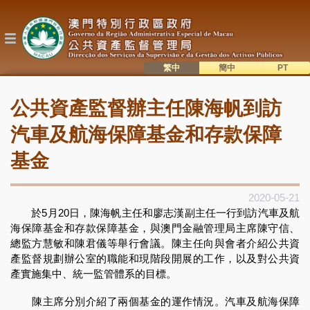
移
至
主
內
容
繁中
簡中
主
語系切換
公共資產監督辦主任陳海帆到訪
目
錄
汽車及航海保障基金和存款保障
基金
2020-05-21
於5月20日，陳海帆主任和廖志漢副主任一行到訪汽車及航
海保障基金和存款保障基金，與澳門金融管理局主席陳守信、
總監方慧敏和陳君儀等舉行會議。陳主任向與會者介紹公共資
產監督規劃辦公室的職能和現階段開展的工作，以及對公共資
產實施集中、統一監管體系的目標。
陳主席分別介紹了兩個基金的運作情況。汽車及航海保障