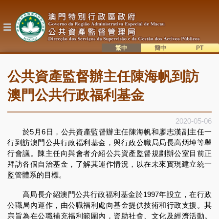
移
至
主
內
容
繁中
簡中
主
語系切換
公共資產監督辦主任陳海帆到訪
目
錄
澳門公共行政福利基金
2020-05-06
於5月6日，公共資產監督辦主任陳海帆和廖志漢副主任一
行到訪澳門公共行政福利基金，與行政公職局局長高炳坤等舉
行會議。陳主任向與會者介紹公共資產監督規劃辦公室目前正
拜訪各個自治基金，了解其運作情況，以在未來實現建立統一
監管體系的目標。
高局長介紹澳門公共行政福利基金於1997年設立，在行政
公職局內運作，由公職福利處向基金提供技術和行政支援。其
宗旨為在公職補充福利範圍內，資助社會、文化及經濟活動。