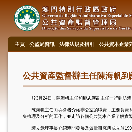
移
至
主
內
容
主頁
公監局資訊
法律法規及指引
公共資本企業
主
目
錄
公共資產監督辦主任陳海帆到
於3月24日，陳海帆主任和廖志漢副主任一行到訪澳門發
陳海帆主任向與會者介紹辦公室的職責，主要負責監督
集梳理及分析的工作，並走訪各個公共資本企業了解實
譚立武理事長介紹澳門發展及質量研究所成立於199