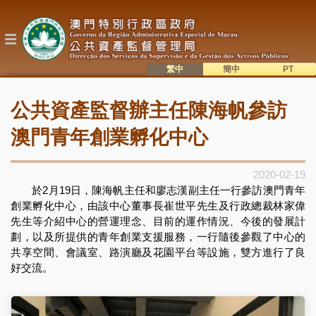
移
至
主
內
容
繁中
簡中
主
語系切換
公共資產監督辦主任陳海帆參訪
目
錄
澳門青年創業孵化中心
2020-02-19
於
2
月
19
日，陳海帆主任和廖志漢副主任一行參訪澳門青年
創業孵化中心，由該中心董事長崔世平先生及行政總裁林家偉
先生等介紹中心的營運理念、目前的運作情況、今後的發展計
劃，以及所提供的青年創業支援服務，一行隨後參觀了中心的
共享空間、會議室、路演廳及花園平台等設施，雙方進行了良
好交流。