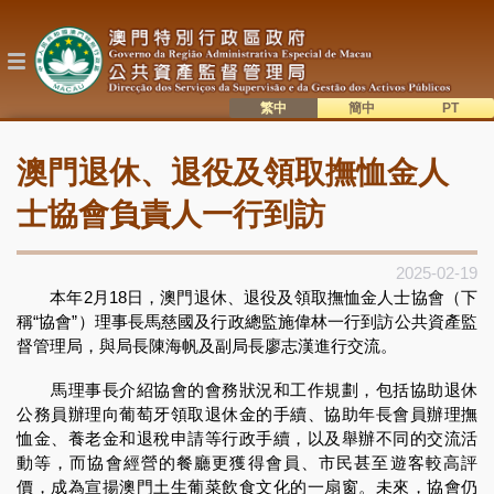
移
至
主
內
容
繁中
簡中
主
語系切換
澳門退休、退役及領取撫恤金人
目
錄
士協會負責人一行到訪
2025-02-19
本年2月18日，澳門退休、退役及領取撫恤金人士協會（下
稱“協會”）理事長馬慈國及行政總監施偉林一行到訪公共資產監
督管理局，與局長陳海帆及副局長廖志漢進行交流。
馬理事長介紹協會的會務狀況和工作規劃，包括協助退休
公務員辦理向葡萄牙領取退休金的手續、協助年長會員辦理撫
恤金、養老金和退稅申請等行政手續，以及舉辦不同的交流活
動等，而協會經營的餐廳更獲得會員、市民甚至遊客較高評
價，成為宣揚澳門土生葡菜飲食文化的一扇窗。未來，協會仍