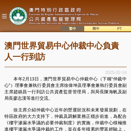
移
至
主
內
容
繁中
簡中
主
語系切換
澳門世界貿易中心仲裁中心負責
目
錄
人一行到訪
2025-02-14
本年2月13日，澳門世界貿易中心仲裁中心（下稱“仲裁中
心”）理事會兼執行委員會主席徐偉坤及理事會兼執行委員會副
主席趙鎮昌一行到訪公共資產監督管理局，與局長陳海帆及副
局長廖志漢等進行交流。
徐主席介紹仲裁中心近年的營運狀況和未來發展規劃，在
特區政府的大力支持下，仲裁及調解業務正穩步前進，為配合
《樓宇滲漏水爭議的必要仲裁制度》的實施，仲裁中心積極推
進樓宇滲漏水爭議仲裁的工作，並在多年積累的豐富經驗上，