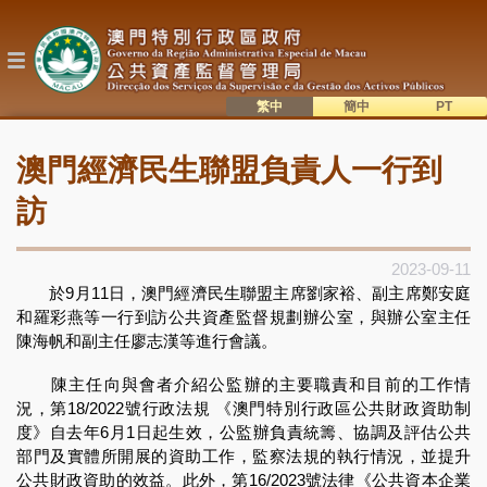
移
至
主
內
容
繁中
簡中
主
語系切換
澳門經濟民生聯盟負責人一行到
目
錄
訪
2023-09-11
於9月11日，澳門經濟民生聯盟主席劉家裕、副主席鄭安庭
和羅彩燕等一行到訪公共資產監督規劃辦公室，與辦公室主任
陳海帆和副主任廖志漢等進行會議。
陳主任向與會者介紹公監辦的主要職責和目前的工作情
況，第18/2022號行政法規 《澳門特別行政區公共財政資助制
度》自去年6月1日起生效，公監辦負責統籌、協調及評估公共
部門及實體所開展的資助工作，監察法規的執行情況，並提升
公共財政資助的效益。此外，第16/2023號法律《公共資本企業