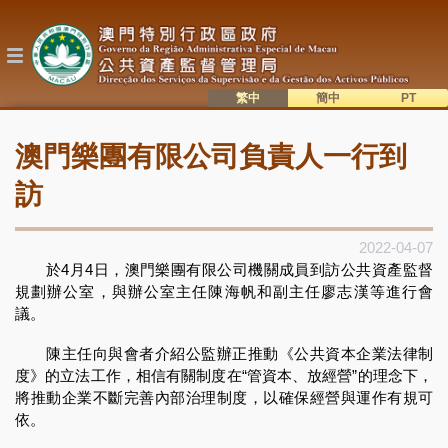
移
至
主
內
容
繁中
簡中
主
語系切換
澳門樂團有限公司負責人一行到
目
錄
訪
2022-04-07
於4月4日，澳門樂團有限公司機關成員到訪公共資產監督
規劃辦公室，與辦公室主任陳海帆和副主任廖志漢等進行會
議。
陳主任向與會者介紹公監辦正推動《公共資本企業法律制
度》的立法工作，相信有關制度在“管資本、放經營”的理念下，
將推動企業不斷完善內部治理制度，以確保經營與運作有規可
依。