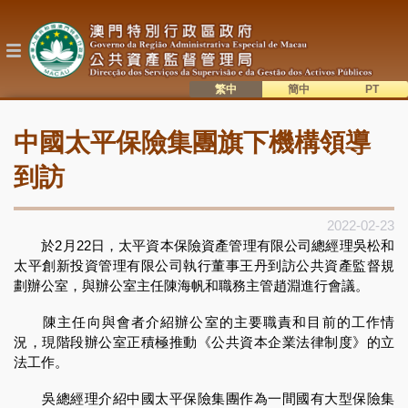
移
至
主
內
容
繁中
簡中
主
語系切換
中國太平保險集團旗下機構領導
目
錄
到訪
2022-02-23
於2月22日，太平資本保險資產管理有限公司總經理吳松和
太平創新投資管理有限公司執行董事王丹到訪公共資產監督規
劃辦公室，與辦公室主任陳海帆和職務主管趙淵進行會議。
陳主任向與會者介紹辦公室的主要職責和目前的工作情
況，現階段辦公室正積極推動《公共資本企業法律制度》的立
法工作。
吳總經理介紹中國太平保險集團作為一間國有大型保險集