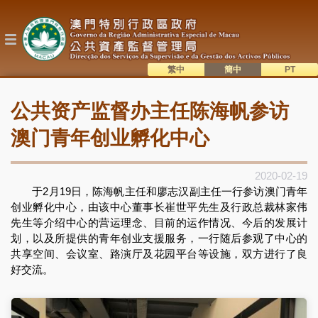
跳
转
到
主
要
内
繁中
簡中
主
容
語系切換
公共资产监督办主任陈海帆参访
目
錄
澳门青年创业孵化中心
2020-02-19
于2月19日，陈海帆主任和廖志汉副主任一行参访澳门青年
创业孵化中心，由该中心董事长崔世平先生及行政总裁林家伟
先生等介绍中心的营运理念、目前的运作情况、今后的发展计
划，以及所提供的青年创业支援服务，一行随后参观了中心的
共享空间、会议室、路演厅及花园平台等设施，双方进行了良
好交流。