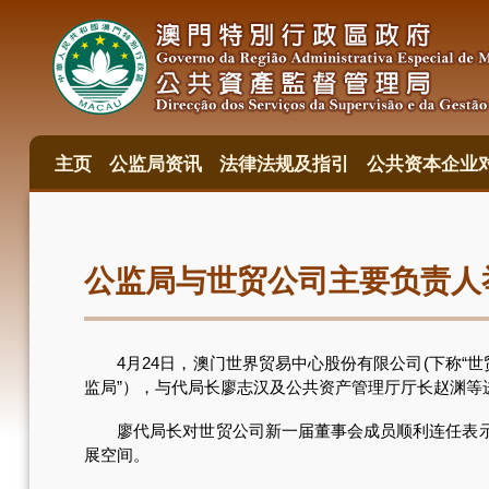
跳
转
到
主
要
内
容
主页
公监局资讯
法律法规及指引
公共资本企业
主
目
錄
公监局与世贸公司主要负责人
4月24日，澳门世界贸易中心股份有限公司(下称“世
监局”），与代局长廖志汉及公共资产管理厅厅长赵渊等
廖代局长对世贸公司新一届董事会成员顺利连任表示祝
展空间。