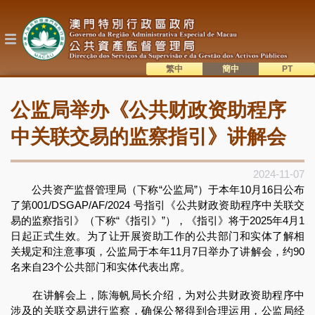
跳
转
到
主
要
内
繁中
簡中
主
容
語系切換
公监局举办《公共财政资助程序
目
錄
中关联交易的监察指引》讲解会
2024-11-07
公共资产监督管理局（下称“公监局”）于本年10月16日公布
了第001/DSGAP/AF/2024 号指引《公共财政资助程序中关联交
易的监察指引》（下称“《指引》”），《指引》将于2025年4月1
日起正式生效。为了让开展资助工作的公共部门和实体了解相
关规定和注意事项，公监局于本年11月7日举办了讲解会，约90
名来自23个公共部门和实体代表出席。
在讲解会上，陈海帆局长介绍，为对公共财政资助程序中
涉及的关联交易进行监察，确保公帑得到合理运用，公监局经