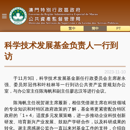
跳
转
到
主
要
内
繁中
簡中
主
容
語系切換
科学技术发展基金负责人一行到
目
錄
访
2023-11-10
于11月9日，科学技术发展基金新任行政委员会主席谢永
强、委员郑冠伟和叶桂林等一行到访公共资产监督规划办公
室，与办公室主任陈海帆和副主任廖志汉等进行会议。
陈海帆主任祝贺谢主席履新，相信凭借谢主席在科技领域
的专业知识和对特区政府政策的了解，基金将更紧密配合特区
政府的「1＋4」适度多元发展策略，进一步推动企业科技创新
研发、培育新兴产业发展、鼓励产学研合作，以及科研成果的
转化。谢主席感谢公监办一直以来对基金工作的支持，介绍自