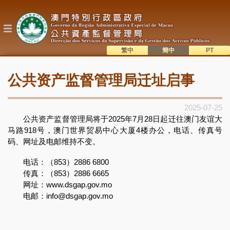
跳
转
到
主
要
内
繁中
簡中
主
容
語系切換
公共资产监督管理局迁址启事
目
錄
2025-07-25
公共资产监督管理局将于2025年7月28日起迁往澳门友谊大
马路918号，澳门世界贸易中心大厦4楼办公，电话、传真号
码、网址及电邮维持不变。
电话：（853）2886 6800
传真：（853）2886 6665
网址：www.dsgap.gov.mo
电邮：info@dsgap.gov.mo