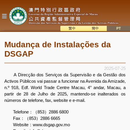
Passar
para
o
conteúdo
principal
繁中
簡中
主
語系切換
Mudança de Instalações da
目
DSGAP
錄
2025-07-25
A Direcção dos Serviços da Supervisão e da Gestão dos
Activos Públicos vai passar a funcionar na Avenida da Amizade,
n.º 918, Edf. World Trade Centre Macau, 4° andar, Macau, a
partir de 28 de Julho de 2025, mantendo-se inalterados os
números de telefone, fax, website e e-mail.
Telefone：（853）2886 6800
Fax：（853）2886 6665
Website：www.dsgap.gov.mo