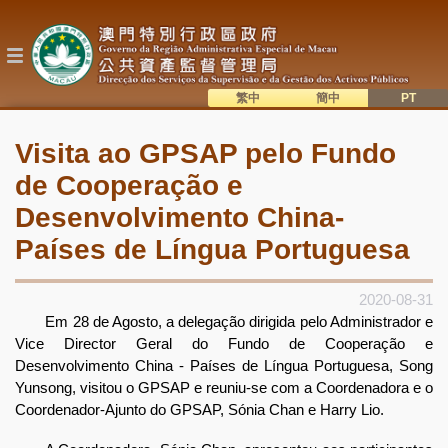
Passar
para
o
conteúdo
principal
繁中
簡中
主
語系切換
Visita ao GPSAP pelo Fundo
目
de Cooperação e
錄
Desenvolvimento China-
Países de Língua Portuguesa
2020-08-31
Em 28 de Agosto, a delegação dirigida pelo Administrador e
Vice Director Geral do Fundo de Cooperação e
Desenvolvimento China - Países de Língua Portuguesa, Song
Yunsong, visitou o GPSAP e reuniu-se com a Coordenadora e o
Coordenador-Ajunto do GPSAP, Sónia Chan e Harry Lio.