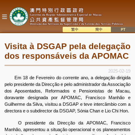
Passar
para
o
conteúdo
principal
繁中
簡中
主
語系切換
Visita à DSGAP pela delegação
目
dos responsáveis da APOMAC
錄
2025-02-19
Em 18 de Fevereiro do corrente ano, a delegação dirigida
pelo presidente da Direcção e pelo administrador da Associação
dos Aposentados, Reformados e Pensionistas de Macau,
doravante designada por APOMAC, Francisco Manhão e
Guilherme da Silva, visitou a DSGAP e teve intercâmbio com a
directora e o subdirector da DSGAP, Sónia Chan e Lio Chi Hon.
O presidente da Direcção da APOMAC, Francisco
Manhão, apresentou a situação operacional e os planeamentos