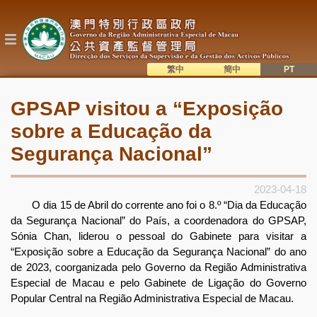
Passar
para
o
conteúdo
principal
繁中
簡中
主
語系切換
GPSAP visitou a “Exposição
目
sobre a Educação da
錄
Segurança Nacional”
2023-04-18
O dia 15 de Abril do corrente ano foi o 8.º “Dia da Educação
da Segurança Nacional” do País, a coordenadora do GPSAP,
Sónia Chan, liderou o pessoal do Gabinete para visitar a
“Exposição sobre a Educação da Segurança Nacional” do ano
de 2023, coorganizada pelo Governo da Região Administrativa
Especial de Macau e pelo Gabinete de Ligação do Governo
Popular Central na Região Administrativa Especial de Macau.